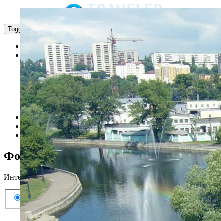
Toggle navigation
Главная
Номера
Полулюкс
Стандарт-1
Стандарт-2
3-х местный
4-х местный
6-ти местный
Бронирование
Галерея
Контакты
Фотогалерея
Интерьер и экстерьер отеля
Все
Экстерьер
Кафе
Интерьер
Липецк